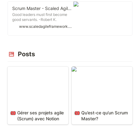
Scrum Master - Scaled Agile Framework
Good leaders must first become
good servants. -Robert K.
Greenleaf Scrum Master Scrum
www.scaledagileframework.com
Master Stories: Yolanda The Scrum
Master role is taken by a team
member whose primary
responsibility is assisting the self-
organizing, self-managing team to
Posts
achieve its goals.
Gérer ses projets agile
Qu’est-ce qu’un Scrum
(Scrum) avec Notion
Master?
Gérer ses projets agile 
Qu’est-ce qu’un Scrum 
(Scrum) avec Notion
Master?